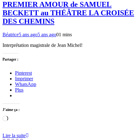
PREMIER AMOUR de SAMUEL
BECKETT au THÉÂTRE LA CROISÉE
DES CHEMINS
Béatrice
5 ans ago
5 ans ago
0
1 mins
Interprétation magistrale de Jean Michel!
Partager :
Pinterest
Imprimer
WhatsApp
Plus
J’aime ça :
Chargement…
Lire la suite