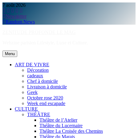
Skip
7 août 2026
to
content
Newsletter
Random News
ZENITUDE PROFONDE LE MAG
Webzine parisien Lifestyle, Luxe et Culture.
Menu
ART DE VIVRE
Décoration
cadeaux
Chef à domicile
Livraison à domicile
Geek
Octobre rose 2020
Week end escapade
CULTURE
THÉÂTRE
Théâtre de l’Atelier
Théâtre du Lucernaire
Théâtre La Croisée des Chemins
Théâtre du Marais