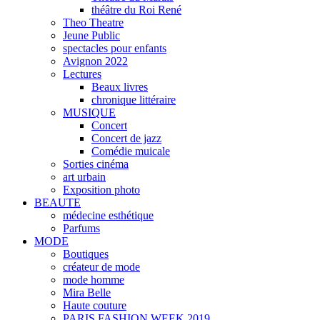
théâtre du Roi René
Theo Theatre
Jeune Public
spectacles pour enfants
Avignon 2022
Lectures
Beaux livres
chronique littéraire
MUSIQUE
Concert
Concert de jazz
Comédie muicale
Sorties cinéma
art urbain
Exposition photo
BEAUTE
médecine esthétique
Parfums
MODE
Boutiques
créateur de mode
mode homme
Mira Belle
Haute couture
PARIS FASHION WEEK 2019