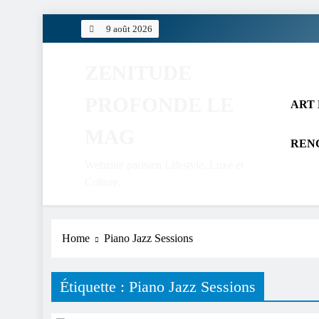
Skip
9 août 2026
to
content
ZENITUDE
PROFONDE LE
ART 
MAG
REN
Webzine parisien Lifestyle, Luxe et
Culture.
Home
Piano Jazz Sessions
Étiquette :
Piano Jazz Sessions