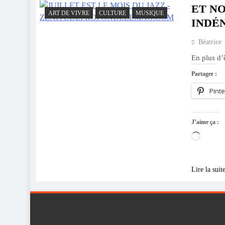
ET NO
ART DE VIVRE
CULTURE
MUSIQUE
INDÉN
Béatrice
En plus d’
Partager :
Pinte
J’aime ça :
Charge
Lire la suit