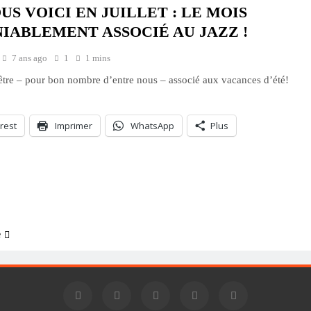
US VOICI EN JUILLET : LE MOIS
IABLEMENT ASSOCIÉ AU JAZZ !
7 ans ago
1
1 mins
être – pour bon nombre d’entre nous – associé aux vacances d’été!
rest
Imprimer
WhatsApp
Plus
ment…
e