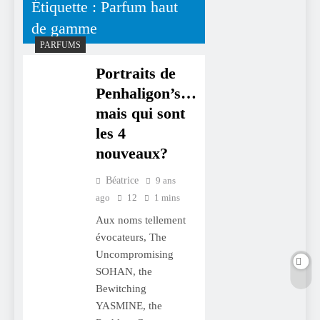
Étiquette :
Parfum haut
de gamme
PARFUMS
Portraits de
Penhaligon’s…
mais qui sont
les 4
nouveaux?
Béatrice
9 ans
ago
12
1 mins
Aux noms tellement
évocateurs, The
Uncompromising
SOHAN, the
Bewitching
YASMINE, the