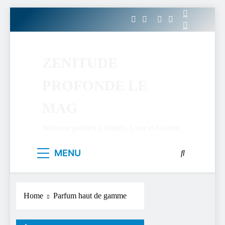
Skip
to
content
ZENITUDE
PROFONDE LE
MAG
Webzine parisien Lifestyle, Luxe et Culture.
MENU
Home
Parfum haut de gamme