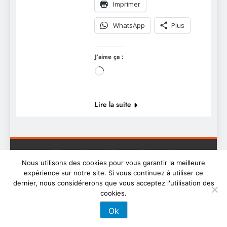
Imprimer
WhatsApp
Plus
J’aime ça :
Chargement…
Lire la suite
Nous utilisons des cookies pour vous garantir la meilleure
expérience sur notre site. Si vous continuez à utiliser ce
dernier, nous considérerons que vous acceptez l'utilisation des
Digital Newspaper - Multipurpose News WordPress Theme
cookies.
2026. Powered By
.
BlazeThemes
Ok