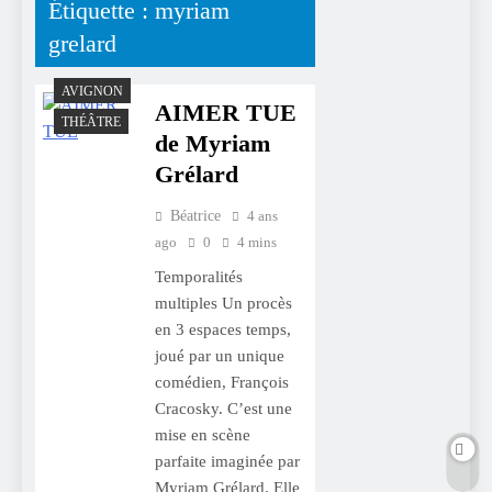
Étiquette :
myriam
grelard
AVIGNON
AIMER TUE
THÉÂTRE
de Myriam
Grélard
Béatrice
4 ans
ago
0
4 mins
Temporalités
multiples Un procès
en 3 espaces temps,
joué par un unique
comédien, François
Cracosky. C’est une
mise en scène
parfaite imaginée par
Myriam Grélard. Elle