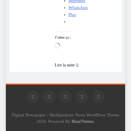
Imprimer
WhatsApp
Plus
J’aime ça :
Chargement…
Lire la suite
Digital Newspaper - Multipurpose News WordPress Theme
2026. Powered By
.
BlazeThemes