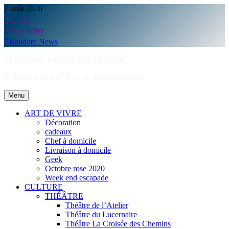
Skip
7 août 2026
to
content
Newsletter
Random News
ZENITUDE PROFONDE LE MAG
Webzine parisien Lifestyle, Luxe et Culture.
Menu
ART DE VIVRE
Décoration
cadeaux
Chef à domicile
Livraison à domicile
Geek
Octobre rose 2020
Week end escapade
CULTURE
THÉÂTRE
Théâtre de l’Atelier
Théâtre du Lucernaire
Théâtre La Croisée des Chemins