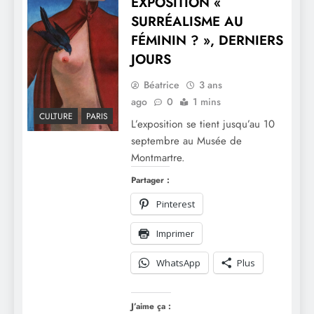
EXPOSITION «
SURRÉALISME AU
FÉMININ ? », DERNIERS
JOURS
Béatrice
3 ans
ago
0
1 mins
CULTURE
PARIS
L’exposition se tient jusqu’au 10
septembre au Musée de
Montmartre.
Partager :
Pinterest
Imprimer
WhatsApp
Plus
J’aime ça :