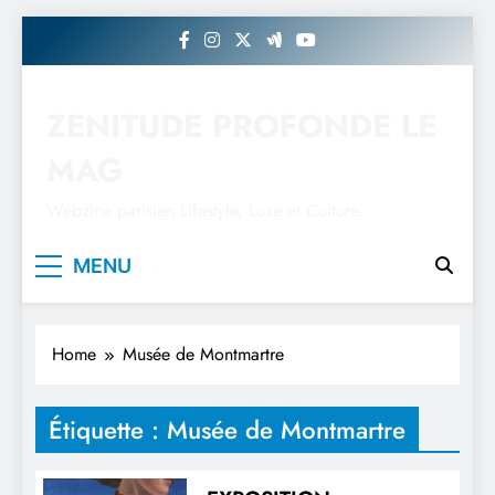
Skip
to
content
ZENITUDE PROFONDE LE
MAG
Webzine parisien Lifestyle, Luxe et Culture.
MENU
Home
Musée de Montmartre
Étiquette :
Musée de Montmartre