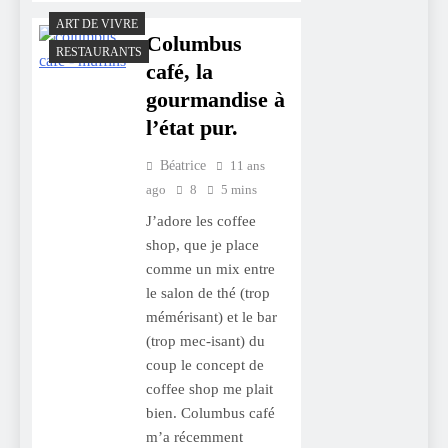
ART DE VIVRE
Columbus
RESTAURANTS
café, la
gourmandise à
l’état pur.
Béatrice
11 ans
ago
8
5 mins
J’adore les coffee
shop, que je place
comme un mix entre
le salon de thé (trop
mémérisant) et le bar
(trop mec-isant) du
coup le concept de
coffee shop me plait
bien. Columbus café
m’a récemment