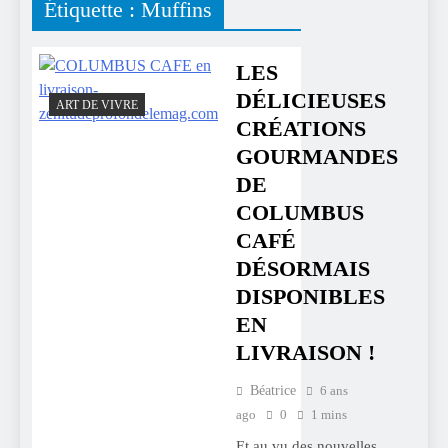
Étiquette :
Muffins
LES
DÉLICIEUSES
ART DE VIVRE
CRÉATIONS
GOURMANDES
DE
COLUMBUS
CAFÉ
DÉSORMAIS
DISPONIBLES
EN
LIVRAISON !
Béatrice
6 ans
ago
0
1 mins
Et au vu des nouvelles