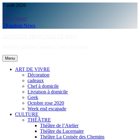
Skip
7 août 2026
to
content
Newsletter
Random News
ZENITUDE PROFONDE LE MAG
Webzine parisien Lifestyle, Luxe et Culture.
Menu
ART DE VIVRE
Décoration
cadeaux
Chef à domicile
Livraison à domicile
Geek
Octobre rose 2020
Week end escapade
CULTURE
THÉÂTRE
Théâtre de l’Atelier
Théâtre du Lucernaire
Théâtre La Croisée des Chemins