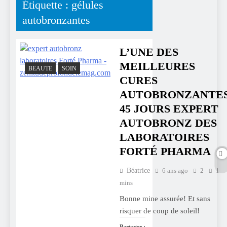
Étiquette :
gélules
autobronzantes
L’UNE DES
MEILLEURES
BEAUTE
SOIN
CURES
AUTOBRONZANTES
45 JOURS EXPERT
AUTOBRONZ DES
LABORATOIRES
FORTÉ PHARMA
Béatrice
6 ans ago
2
1
mins
Bonne mine assurée! Et sans
risquer de coup de soleil!
Partager :