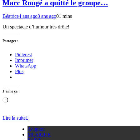
Marc Rougé a quitté le groupe…
Béatrice
4 ans ago
3 ans ago
0
1 mins
Un spectacle d’humour très drôle!
Partager :
Pinterest
Imprimer
WhatsApp
Plus
J’aime ça :
Chargement…
Lire la suite
Avignon
MUSIQUE