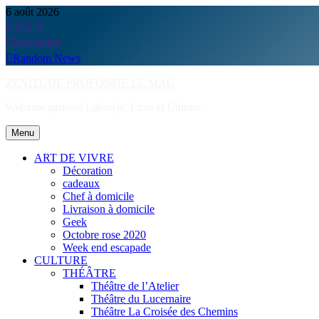
Skip
6 août 2026
to
content
Newsletter
Random News
ZENITUDE PROFONDE LE MAG
Webzine parisien Lifestyle, Luxe et Culture.
Menu
ART DE VIVRE
Décoration
cadeaux
Chef à domicile
Livraison à domicile
Geek
Octobre rose 2020
Week end escapade
CULTURE
THÉÂTRE
Théâtre de l’Atelier
Théâtre du Lucernaire
Théâtre La Croisée des Chemins