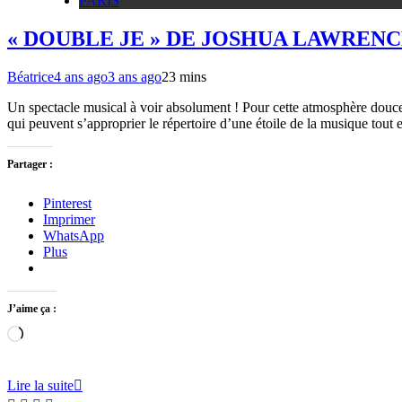
PARIS
« DOUBLE JE » DE JOSHUA LAWREN
Béatrice
4 ans ago
3 ans ago
2
3 mins
Un spectacle musical à voir absolument ! Pour cette atmosphère douce 
qui peuvent s’approprier le répertoire d’une étoile de la musique tout 
Partager :
Pinterest
Imprimer
WhatsApp
Plus
J’aime ça :
Chargement…
Lire la suite