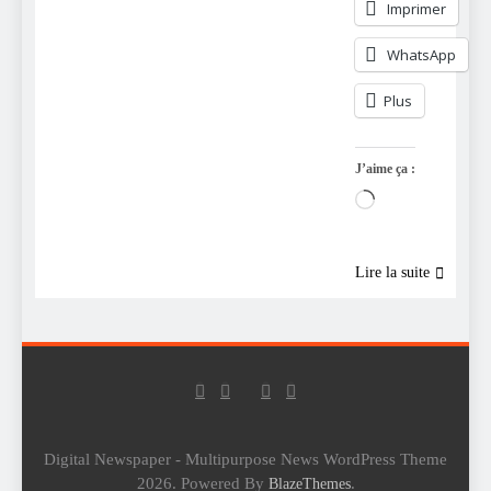
Imprimer
WhatsApp
Plus
J’aime ça :
Chargement…
Lire la suite
Digital Newspaper - Multipurpose News WordPress Theme
2026. Powered By
.
BlazeThemes