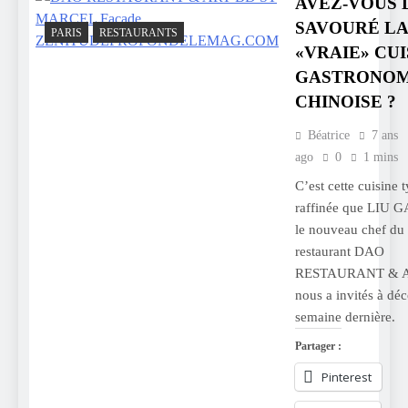
AVEZ-VOUS 
SAVOURÉ L
PARIS
RESTAURANTS
«VRAIE» CUI
GASTRONOM
CHINOISE ?
Béatrice
7 ans
ago
0
1 mins
C’est cette cuisine 
raffinée que LIU 
le nouveau chef du
restaurant DAO
RESTAURANT & 
nous a invités à déc
semaine dernière.
Partager :
Pinterest