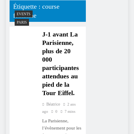
Étiquette :
course
féminine
EVENTS
PARIS
J-1 avant La
Parisienne,
plus de 20
000
participantes
attendues au
pied de la
Tour Eiffel.
Béatrice
2 ans
ago
0
7 mins
La Parisienne,
l’évènement pour les