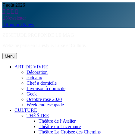
Skip
7 août 2026
to
content
Newsletter
Random News
ZENITUDE PROFONDE LE MAG
Webzine parisien Lifestyle, Luxe et Culture.
Menu
ART DE VIVRE
Décoration
cadeaux
Chef à domicile
Livraison à domicile
Geek
Octobre rose 2020
Week end escapade
CULTURE
THÉÂTRE
Théâtre de l’Atelier
Théâtre du Lucernaire
Théâtre La Croisée des Chemins