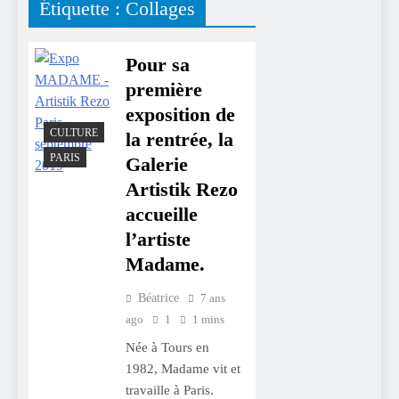
Étiquette :
Collages
Pour sa
première
exposition de
CULTURE
la rentrée, la
PARIS
Galerie
Artistik Rezo
accueille
l’artiste
Madame.
Béatrice
7 ans
ago
1
1 mins
Née à Tours en
1982, Madame vit et
travaille à Paris.