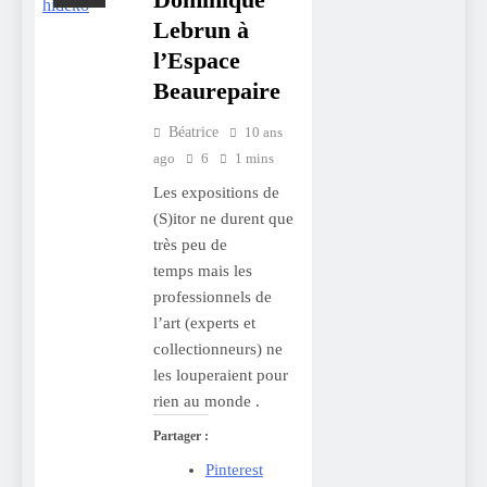
Lebrun à
l’Espace
Beaurepaire
Béatrice
10 ans
ago
6
1 mins
Les expositions de
(S)itor ne durent que
très peu de
temps mais les
professionnels de
l’art (experts et
collectionneurs) ne
les louperaient pour
rien au monde .
Partager :
Pinterest