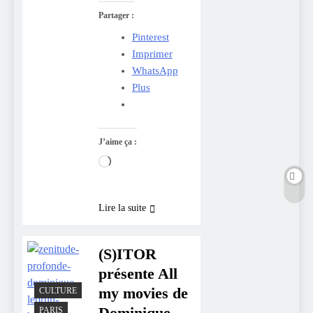
Partager :
Pinterest
Imprimer
WhatsApp
Plus
J’aime ça :
Chargement…
Lire la suite
(S)ITOR
présente All
my movies de
CULTURE
Dominique
PARIS