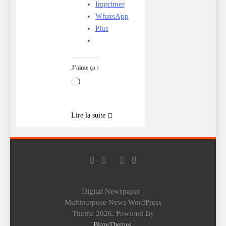
Imprimer
WhatsApp
Plus
J’aime ça :
Chargement…
Lire la suite
Digital Newspaper -
Multipurpose News WordPress
Theme 2026. Powered By
.
BlazeThemes