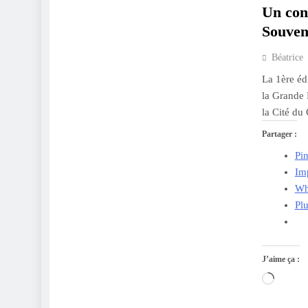
Un conc
Souven
Béatrice
La 1ère éd
la Grande 
la Cité du
Partager :
Pin
Im
Wh
Pl
J’aime ça :
Charge