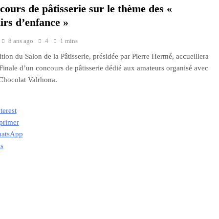
ours de pâtisserie sur le thème des «
irs d’enfance »
8 ans ago
4
1 mins
ition du Salon de la Pâtisserie, présidée par Pierre Hermé, accueillera
Finale d’un concours de pâtisserie dédié aux amateurs organisé avec
 Chocolat Valrhona.
terest
primer
atsApp
us
ment…