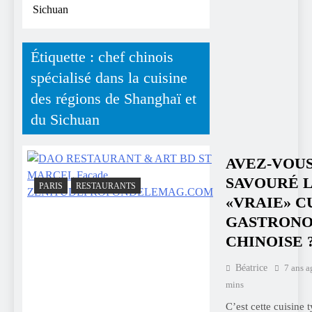
Sichuan
Étiquette :
chef chinois
spécialisé dans la cuisine
des régions de Shanghaï et
du Sichuan
AVEZ-VOUS
SAVOURÉ 
PARIS
RESTAURANTS
«VRAIE» C
GASTRON
CHINOISE 
Béatrice
7 ans a
mins
C’est cette cuisine 