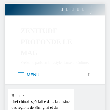
Skip
to
content
ZENITUDE
PROFONDE LE
MAG
Webzine parisien Lifestyle, Luxe et Culture.
MENU
Home
chef chinois spécialisé dans la cuisine
des régions de Shanghaï et du