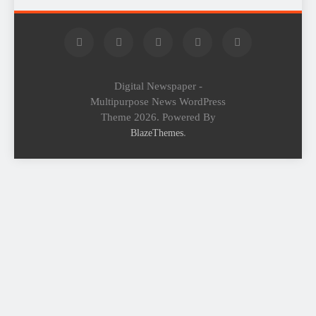
Digital Newspaper -
Multipurpose News WordPress
Theme 2026. Powered By
.
BlazeThemes