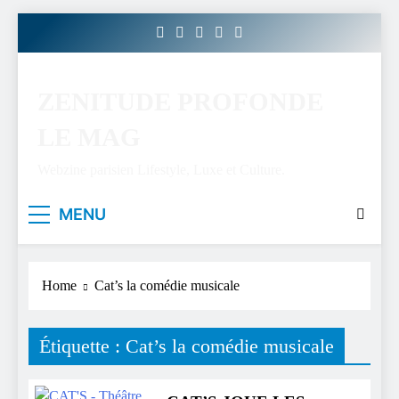
Skip
to
content
ZENITUDE PROFONDE
LE MAG
Webzine parisien Lifestyle, Luxe et Culture.
MENU
Home
Cat’s la comédie musicale
Étiquette :
Cat’s la comédie musicale