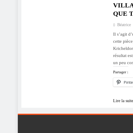
VILLA
QUE 
Béatrice
Il s’agit 
cette pièc
Kricheldor
résultat e
un peu co
Partager :
Pinte
Lire la suit