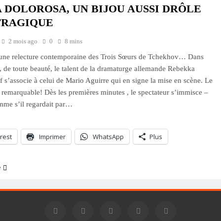
 DOLOROSA, UN BIJOU AUSSI DRÔLE
TRAGIQUE
2 mois ago
0
8 mins
d’une relecture contemporaine des Trois Sœurs de Tchekhov… Dans
e, de toute beauté, le talent de la dramaturge allemande Rebekka
f s’associe à celui de Mario Aguirre qui en signe la mise en scène. Le
st remarquable! Dès les premières minutes , le spectateur s’immisce –
mme s’il regardait par…
rest
Imprimer
WhatsApp
Plus
e