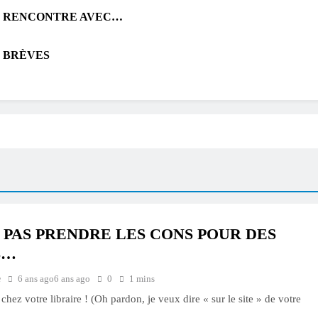
RENCONTRE AVEC…
BRÈVES
 PAS PRENDRE LES CONS POUR DES
S…
e
6 ans ago
6 ans ago
0
1 mins
 chez votre libraire ! (Oh pardon, je veux dire « sur le site » de votre