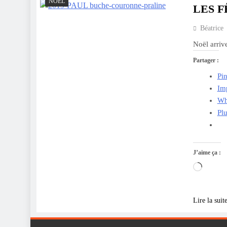
NOËL
LES F
Béatrice
Noël arriv
Partager :
Pin
Im
Wh
Pl
J’aime ça :
Charge
Lire la suit