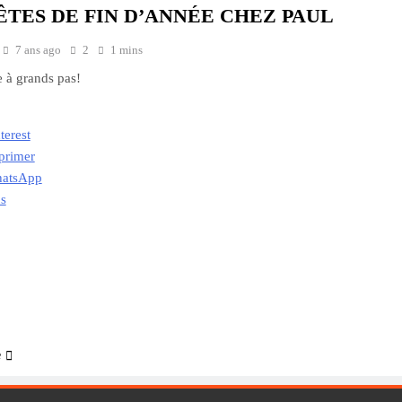
ÊTES DE FIN D’ANNÉE CHEZ PAUL
7 ans ago
2
1 mins
e à grands pas!
terest
primer
atsApp
us
ment…
e