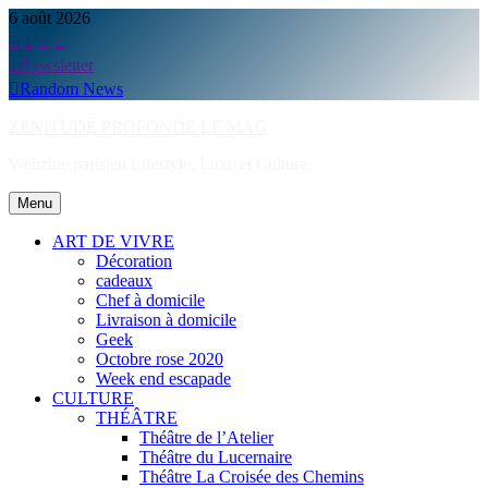
Skip
6 août 2026
to
content
Newsletter
Random News
ZENITUDE PROFONDE LE MAG
Webzine parisien Lifestyle, Luxe et Culture.
Menu
ART DE VIVRE
Décoration
cadeaux
Chef à domicile
Livraison à domicile
Geek
Octobre rose 2020
Week end escapade
CULTURE
THÉÂTRE
Théâtre de l’Atelier
Théâtre du Lucernaire
Théâtre La Croisée des Chemins