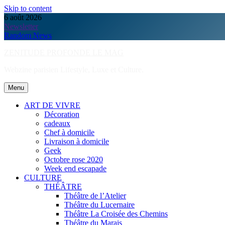
Skip to content
6 août 2026
Newsletter
Random News
ZENITUDE PROFONDE LE MAG
Webzine parisien Lifestyle, Luxe et Culture.
Menu
ART DE VIVRE
Décoration
cadeaux
Chef à domicile
Livraison à domicile
Geek
Octobre rose 2020
Week end escapade
CULTURE
THÉÂTRE
Théâtre de l’Atelier
Théâtre du Lucernaire
Théâtre La Croisée des Chemins
Théâtre du Marais