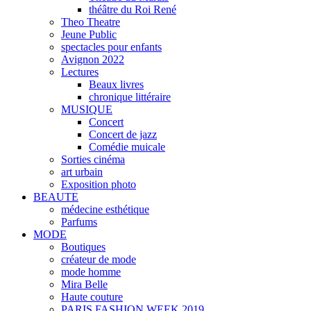
théâtre du Roi René
Theo Theatre
Jeune Public
spectacles pour enfants
Avignon 2022
Lectures
Beaux livres
chronique littéraire
MUSIQUE
Concert
Concert de jazz
Comédie muicale
Sorties cinéma
art urbain
Exposition photo
BEAUTE
médecine esthétique
Parfums
MODE
Boutiques
créateur de mode
mode homme
Mira Belle
Haute couture
PARIS FASHION WEEK 2019