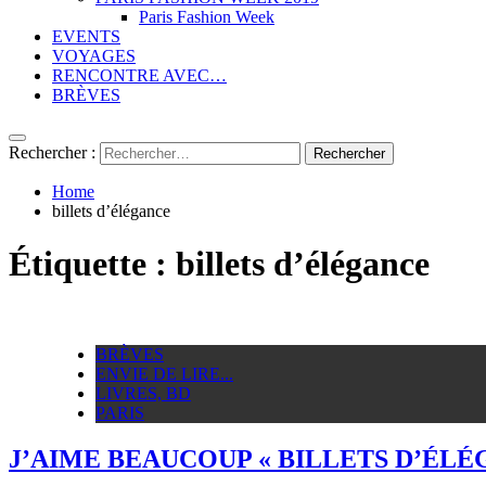
Paris Fashion Week
EVENTS
VOYAGES
RENCONTRE AVEC…
BRÈVES
Rechercher :
Home
billets d’élégance
Étiquette :
billets d’élégance
BRÈVES
ENVIE DE LIRE...
LIVRES, BD
PARIS
J’AIME BEAUCOUP « BILLETS D’ÉLÉG