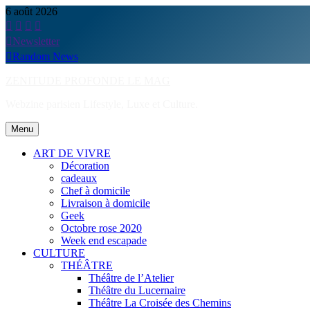
Skip
6 août 2026
to
content
Newsletter
Random News
ZENITUDE PROFONDE LE MAG
Webzine parisien Lifestyle, Luxe et Culture.
Menu
ART DE VIVRE
Décoration
cadeaux
Chef à domicile
Livraison à domicile
Geek
Octobre rose 2020
Week end escapade
CULTURE
THÉÂTRE
Théâtre de l’Atelier
Théâtre du Lucernaire
Théâtre La Croisée des Chemins