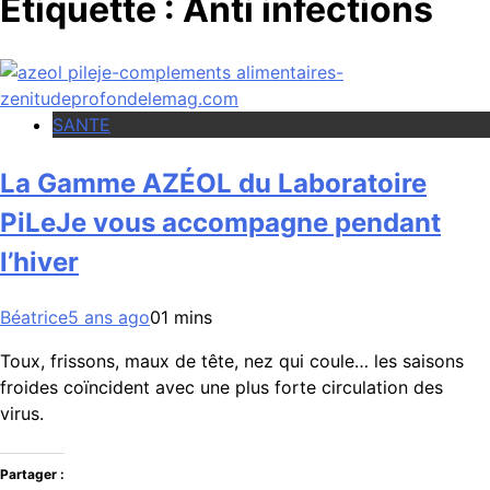
Étiquette :
Anti infections
SANTE
La Gamme AZÉOL du Laboratoire
PiLeJe vous accompagne pendant
l’hiver
Béatrice
5 ans ago
0
1 mins
Toux, frissons, maux de tête, nez qui coule… les saisons
froides coïncident avec une plus forte circulation des
virus.
Partager :