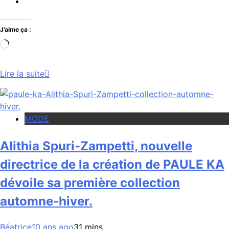
J’aime ça :
Chargement…
Lire la suite
MODE
Alithia Spuri-Zampetti, nouvelle
directrice de la création de PAULE KA
dévoile sa première collection
automne-hiver.
Béatrice
10 ans ago
3
1 mins