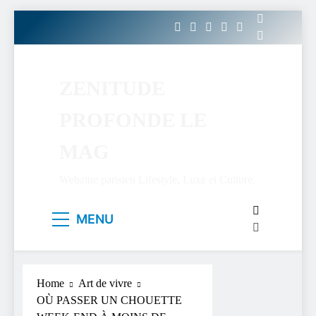
Skip
to
content
ZENITUDE
PROFONDE LE
MAG
Webzine parisien Lifestyle, Luxe et Culture.
MENU
Home
Art de vivre
OÙ PASSER UN CHOUETTE