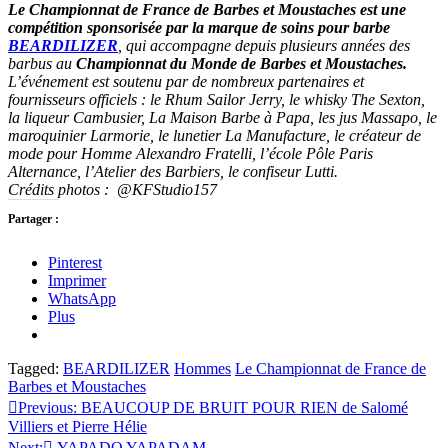
Le Championnat de France de Barbes et Moustaches est une
compétition sponsorisée par la marque de soins pour barbe
BEARDILIZER
, qui accompagne depuis plusieurs années des
barbus au
Championnat du Monde de Barbes et Moustaches.
L’événement est soutenu par de nombreux partenaires et
fournisseurs officiels : le Rhum Sailor Jerry, le whisky The Sexton,
la liqueur Cambusier, La Maison Barbe à Papa, les jus Massapo, le
maroquinier Larmorie, le lunetier La Manufacture, le créateur de
mode pour Homme Alexandro Fratelli, l’école Pôle Paris
Alternance, l’Atelier des Barbiers, le confiseur Lutti.
Crédits photos : @KFStudio157
Partager :
Pinterest
Imprimer
WhatsApp
Plus
Tagged:
BEARDILIZER
Hommes
Le Championnat de France de
Barbes et Moustaches
Navigation
Previous:
BEAUCOUP DE BRUIT POUR RIEN de Salomé
Villiers et Pierre Hélie
de
Next:
YAPADO YAPADAM