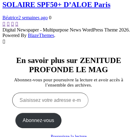
SOLAIRE SPF50+ D’ALOE Paris
Béatrice
2 semaines ago
0
Digital Newspaper - Multipurpose News WordPress Theme 2026.
Powered By
BlazeThemes
.
En savoir plus sur ZENITUDE
PROFONDE LE MAG
Abonnez-vous pour poursuivre la lecture et avoir accès à
l’ensemble des archives.
Saisissez
votre
adresse
e-
mail…
Abonnez-vous
Poursuivre la lecture