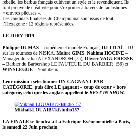
rebelle, les barbus français cultivent un style et le revendiquent. Ils
font preuve de créativité pour s’exprimer à travers de fantastiques
« œuvres pileuses ».
Les candidats finalistes du Championnat sont issus de tout
l’Hexagone : 12 régions représentées.
LE JURY 2019
Philippe DUMAS
– comédien et modèle Français,
DJ TITAÏ
– DJ
sur les tournées de NISKA,
Maitre GIMS
,
Nahima HOCINE
–
Manager du salon ALEXANDROM (75),
Olivier VAGUERESSE
– Barbier du Barbershop LE FAUTEUIL DU BARBIER (56) et
WINSLEGUE
– Youtubeur.
Leur mission : sélectionner UN GAGNANT PAR
CATÉGORIE, puis élire LE gagnant « coup de cœur » hors
catégorie, celui que les anglais appellent le
BEST IN SHOW.
Mikhail-LOUAIB©kfstudio157
LA FINALE se tiendra à La Fabrique Evénementielle à Paris,
le samedi 22 Juin prochain.