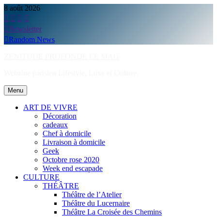
Skip
8 août 2026
to
content
Newsletter
Random News
ZENITUDE PROFONDE LE MAG
Webzine parisien Lifestyle, Luxe et Culture.
Menu
ART DE VIVRE
Décoration
cadeaux
Chef à domicile
Livraison à domicile
Geek
Octobre rose 2020
Week end escapade
CULTURE
THÉÂTRE
Théâtre de l’Atelier
Théâtre du Lucernaire
Théâtre La Croisée des Chemins