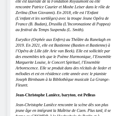
elle est lauréate de la Fondation Royaumont où elle
rencontre Patrice Caurier et Moshe Leiser dans le rôle de
Zerlina (Don Giovanni). En 2018, elle est l’Enfant
(L’enfant et les sortilèges) avec la troupe Jeune Opéra de
France (B. Budan), Drusilla (L’Incoronazione di Poppea)
au festival du Temps Suspendu (L. Smith).
Eurydice (Orphée aux Enfers) au Théâtre du Ranelagh en
2019. En 2021, elle est Bastienne (Bastien et Bastienne) à
l’Opéra de Lille (dir Arie van Beek). Elle est sollicitée par
des ensembles tels que le Poème Harmonique, l’Ensemble
Marguerite Louise, le Concert Spirituel, l’Ensemble
Arborescence. Elle se produit dans des récitals de lieder et
mélodies et est en résidence cette année avec le pianiste
Joseph Birnbaum à la Bibliothèque musicale La Grange-
Fleuret.
Jean-Christophe Lanièce, baryton
,
est Pelleas
Jean-Christophe Lanièce rencontre la scène dès son plus
jeune âge en intégrant la Maîtrise de Caen. Plus tard, il se