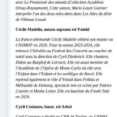
avec Le Promenoir des amants (Collection Académie
Orsay-Royaumont), Cette saison, Marie-Laure Garnier
interprète l’un des deux roles-titres dans Les Ailes du désir
de Othman Louati
Cécile Madelin, mezzo-soprano
est Yniold
La franco-allemande Cécile Madelin obtient son master au
CNSMDP en 2020. Pour la saison 2023-2024, elle
retrouve Chérubin au Festival des Concerts au coucher de
soleil sous la direction de Cyril Diederich. Elle chantera
Didon au Burghof de Lörrach, Elle est aussi membre de
l’Académie de l’Opéra de Monte-Carlo où elle sera
l’Enfant dans l’Enfant et les sortilèges de Ravel. Elle
reprend également le rôle d’Yniold dans Pelléas et
Mélisande de Debussy, spectacle mis en scène par Patrice
Caurier et Moshe Leiser. Elle est lauréate du Fonds Tutti
en 2024.
Cyril Costanzo, basse
,
est Arkel
Cyril Costanzo a étudié au CNR de Toulon, au CNIPAL