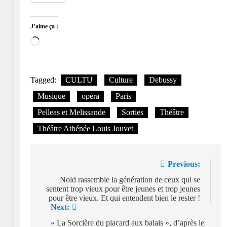
J’aime ça :
Chargement…
Tagged:
CULTU
Culture
Debussy
Musique
opéra
Paris
Pelleas et Melissande
Sorties
Théâtre
Théâtre Athénée Louis Jouvet
Navigation
Previous:
de
Nold rassemble la génération de ceux qui se
sentent trop vieux pour être jeunes et trop jeunes
l’article
pour être vieux. Et qui entendent bien le rester !
Next:
« La Sorcière du placard aux balais », d’après le