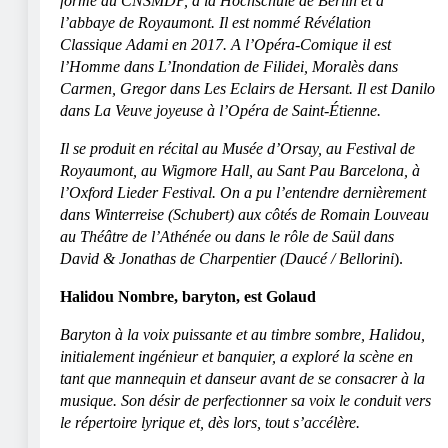
forme au CNSMDP, à la Hochschule de Berlin et à
l’abbaye de Royaumont. Il est nommé Révélation
Classique Adami en 2017. A l’Opéra-Comique il est
l’Homme dans L’Inondation de Filidei, Moralès dans
Carmen, Gregor dans Les Eclairs de Hersant. Il est Danilo
dans La Veuve joyeuse à l’Opéra de Saint-Étienne.
Il se produit en récital au Musée d’Orsay, au Festival de
Royaumont, au Wigmore Hall, au Sant Pau Barcelona, à
l’Oxford Lieder Festival. On a pu l’entendre dernièrement
dans Winterreise (Schubert) aux côtés de Romain Louveau
au Théâtre de l’Athénée ou dans le rôle de Saül dans
David & Jonathas de Charpentier (Daucé / Bellorini
).
Halidou Nombre, baryton, est Golaud
Baryton à la voix puissante et au timbre sombre, Halidou,
initialement ingénieur et banquier, a exploré la scène en
tant que mannequin et danseur avant de se consacrer à la
musique. Son désir de perfectionner sa voix le conduit vers
le répertoire lyrique et, dès lors, tout s’accélère.