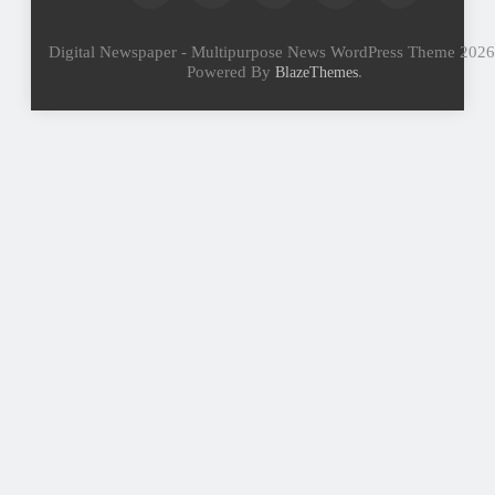
Digital Newspaper - Multipurpose News WordPress Theme 2026
Powered By
.
BlazeThemes