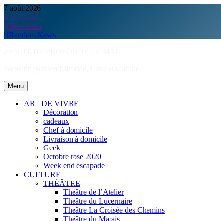
Skip
7 août 2026
to
content
Newsletter
Random News
ZENITUDE PROFONDE LE MAG
Webzine parisien Lifestyle, Luxe et Culture.
Menu
ART DE VIVRE
Décoration
cadeaux
Chef à domicile
Livraison à domicile
Geek
Octobre rose 2020
Week end escapade
CULTURE
THÉÂTRE
Théâtre de l’Atelier
Théâtre du Lucernaire
Théâtre La Croisée des Chemins
Théâtre du Marais