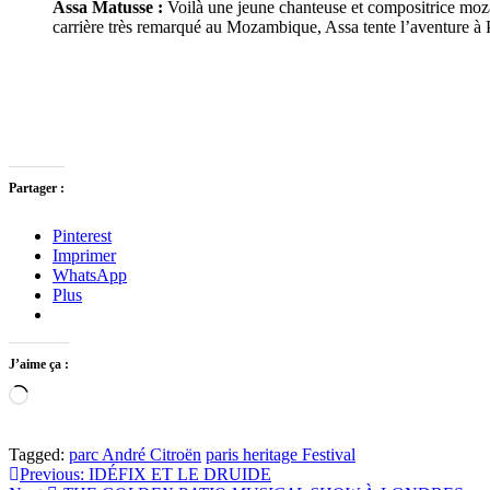
Assa Matusse :
Voilà une jeune chanteuse et compositrice moz
carrière très remarqué au Mozambique, Assa tente l’aventure à P
Partager :
Pinterest
Imprimer
WhatsApp
Plus
J’aime ça :
Chargement…
Tagged:
parc André Citroën
paris heritage Festival
Navigation
Previous:
IDÉFIX ET LE DRUIDE