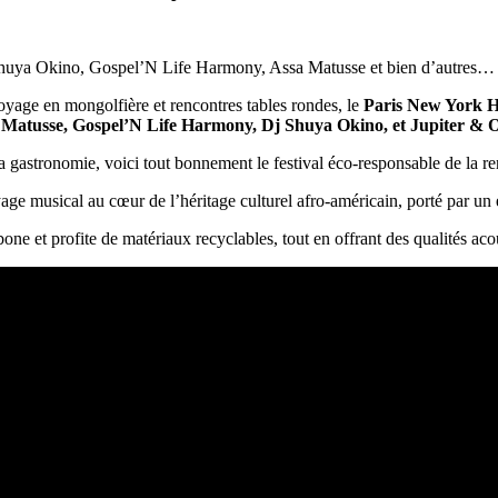
Shuya Okino, Gospel’N Life Harmony, Assa Matusse et bien d’autres…
voyage en mongolfière et rencontres tables rondes, le
Paris New York He
 Matusse, Gospel’N Life Harmony, Dj Shuya Okino, et Jupiter & 
sa gastronomie, voici tout bonnement le festival éco-responsable de la re
age musical au cœur de l’héritage culturel afro-américain, porté par 
rbone et profite de matériaux recyclables, tout en offrant des qualités aco