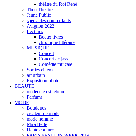
théâtre du Roi René
Theo Theatre
Jeune Public
spectacles pour enfants
Avignon 2022
Lectures
Beaux livres
chronique littéraire
MUSIQUE
Concert
Concert de jazz
Comédie muicale
Sorties cinéma
art urbain
Exposition photo
BEAUTE
médecine esthétique
Parfums
MODE
Boutiques
créateur de mode
mode homme
Mira Belle
Haute couture
PARIS FASHION WEEK 2019