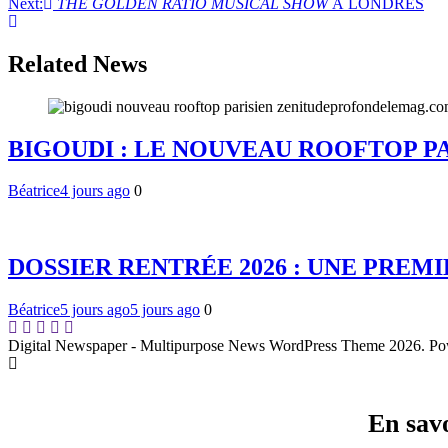
Next:
THE GOLDEN RATIO MUSICAL SHOW
À LONDRES
de
l’article
Related News
BIGOUDI : LE NOUVEAU ROOFTOP P
Béatrice
4 jours ago
0
DOSSIER RENTRÉE 2026 : UNE PRE
Béatrice
5 jours ago
5 jours ago
0
Digital Newspaper - Multipurpose News WordPress Theme 2026. P
En sa