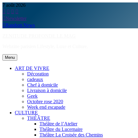
Skip
7 août 2026
to
content
Newsletter
Random News
ZENITUDE PROFONDE LE MAG
Webzine parisien Lifestyle, Luxe et Culture.
Menu
ART DE VIVRE
Décoration
cadeaux
Chef à domicile
Livraison à domicile
Geek
Octobre rose 2020
Week end escapade
CULTURE
THÉÂTRE
Théâtre de l’Atelier
Théâtre du Lucernaire
Théâtre La Croisée des Chemins