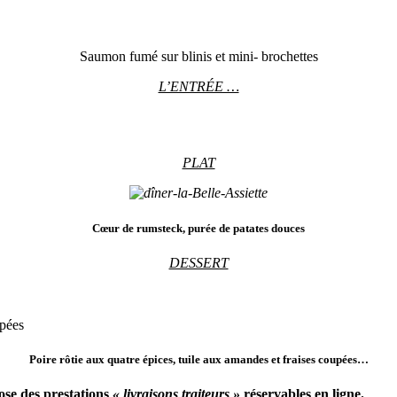
Saumon fumé sur blinis et mini- brochettes
L’ENTRÉE …
PLAT
Cœur de rumsteck, purée de patates douces
DESSERT
upées
Poire rôtie aux quatre épices, tuile aux amandes et fraises coupées…
se des prestations
« livraisons traiteurs »
réservables en ligne.