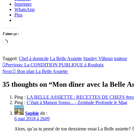
Imprimer
WhatsApp
Plus
J’aime ça :
Chargement…
Tagged:
Chef à domicile
La Belle Assiette
Stanley Vilbrun
traiteur
Navigation
Previous:
La CONDITION PUBLIQUE à Roubaix
Next:
Bon plan La Belle Assiette
de
l’article
35 thoughts on “
Mon dîner avec la Belle As
Ping :
LA BELLE ASSIETTE : RECETTES DE CHEFS #restezc
Ping :
C'était à Maison Sonos... - Zenitude Profonde le Mag
Sophie
dit :
6 mai 2018 à 2h09
Alors, qu’as tu pensé de ton deuxieme essai La Belle assiette? 