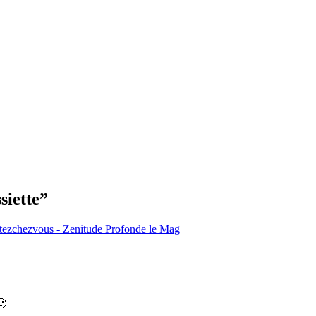
siette
”
hezvous - Zenitude Profonde le Mag
🙂