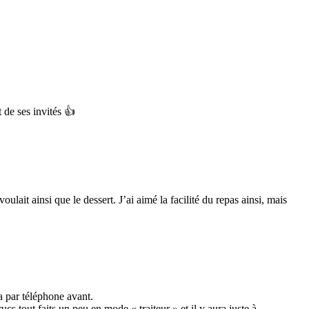
 de ses invités 👍
ulait ainsi que le dessert. J’ai aimé la facilité du repas ainsi, mais
a par téléphone avant.
rucs tout faits un peu en mode « traiteur » et il y aura juste à