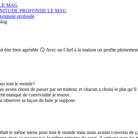
 LE MAG
rs! – ZENITUDE PROFONDE LE MAG
 zenitude profonde
Blog
t être bien agréable 😏 Avec un Chef á la maison on profite pleinement
our tout le monde?
avons choisi de passer par un traiteur, et chacun a choisi le plat qu’il vo
etit manque de convivialité je trouve.
si observer sa façon de faire je suppose.
i c’était le même menu pour tout le monde mais nous avions convenu de ç
faire, mais ce ne sera pas le même principe du coup, il arrivera avec les t