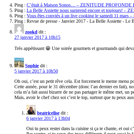
Ping :
C’était à Maison Sonos… – ZENITUDE PROFONDE
Ping :
La Belle Assiette nous surprend encore et toujou
Ping :
Vous êtes conviés à un live cooking le samedi 11 mars –
Ping : Revue de presse - Janvier 2017 - La Belle Assiette - Le 
zookd
dit :
27 janvier 2017 à 10h15
Très appétissant 😁 Une soirée gourmets et gourmands qui devai
Sophie
dit :
5 janvier 2017 à 10h50
Oh oui, c’est un petit rêve cela. Est forcement le meme menu p
Cette année, pour le 31 décembre (donc l’an dernier en fait), nous 
cela m’a fait aussi bizarre de ne pas partager le même met, un p
Mais, avoir le chef chez soi c’est le top, surtout que tu peux aus
beatricelise
dit :
6 janvier 2017 à 13h04
Oui tu peux rester dans la cuisine si ça te chante, et ou
Par contre, si tu veux des trucs différents il peut aussi le 