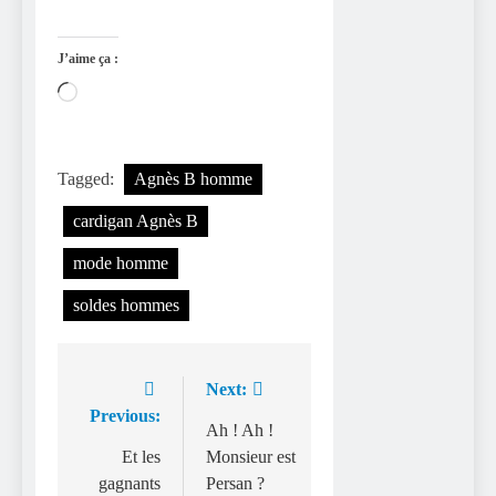
J’aime ça :
Chargement…
Tagged:
Agnès B homme
cardigan Agnès B
mode homme
soldes hommes
Next:
Navigation
Previous:
de
Ah ! Ah !
Et les
Monsieur est
l’article
gagnants
Persan ?