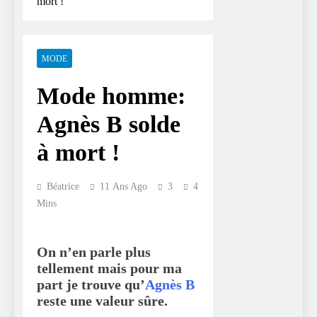
mort !
MODE
Mode homme:
Agnès B solde
à mort !
Béatrice
11 Ans Ago
3
4
Mins
On n’en parle plus
tellement mais pour ma
part je trouve qu’
Agnès B
reste une valeur sûre.