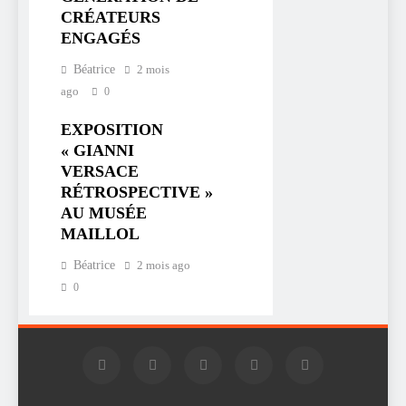
CRÉATEURS
ENGAGÉS
Béatrice
2 mois
ago
0
EXPOSITION
« GIANNI
VERSACE
RÉTROSPECTIVE »
AU MUSÉE
MAILLOL
Béatrice
2 mois ago
0