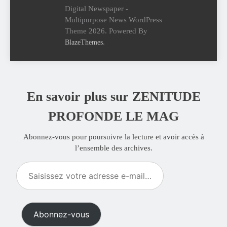
Digital Newspaper -
Multipurpose News WordPress
Theme 2026. Powered By
.
BlazeThemes
En savoir plus sur ZENITUDE
PROFONDE LE MAG
Abonnez-vous pour poursuivre la lecture et avoir accès à
l’ensemble des archives.
Saisissez
votre
adresse
e-
Abonnez-vous
mail…