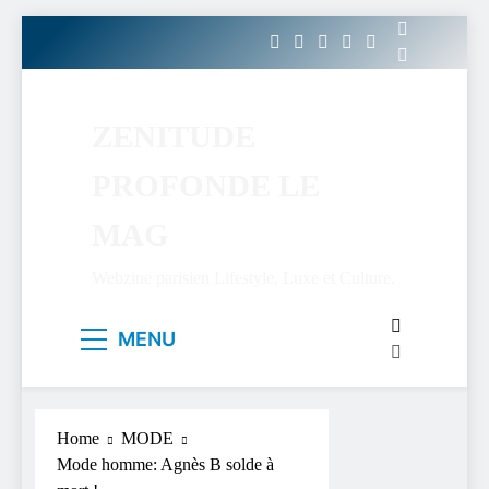
Skip
to
content
ZENITUDE
PROFONDE LE
MAG
Webzine parisien Lifestyle, Luxe et Culture.
MENU
Home
MODE
Mode homme: Agnès B solde à