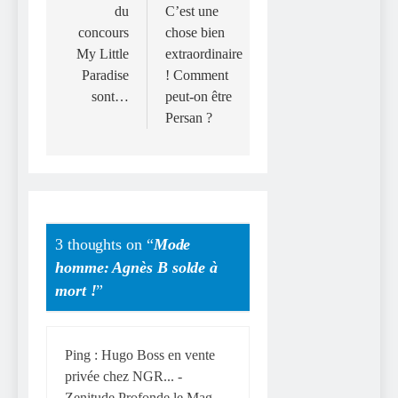
du
C’est une
concours
chose bien
My Little
extraordinaire
Paradise
! Comment
sont…
peut-on être
Persan ?
3 thoughts on “
Mode
homme: Agnès B solde à
mort !
”
Ping :
Hugo Boss en vente
privée chez NGR... -
Zenitude Profonde le Mag