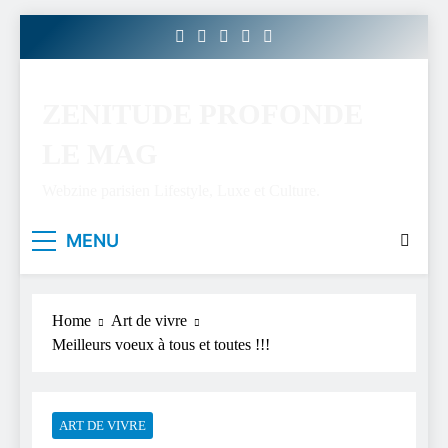
Skip
to
content
ZENITUDE PROFONDE
LE MAG
Webzine parisien Lifestyle, Luxe et Culture.
MENU
Home
Art de vivre
Meilleurs voeux à tous et toutes !!!
ART DE VIVRE