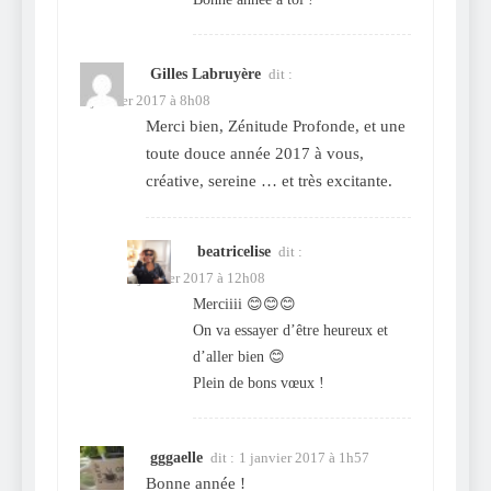
Gilles Labruyère
dit :
1 janvier 2017 à 8h08
Merci bien, Zénitude Profonde, et une
toute douce année 2017 à vous,
créative, sereine … et très excitante.
beatricelise
dit :
2 janvier 2017 à 12h08
Merciiii 😊😊😊
On va essayer d’être heureux et
d’aller bien 😊
Plein de bons vœux !
gggaelle
dit :
1 janvier 2017 à 1h57
Bonne année !