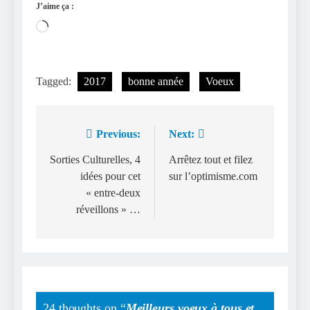
J’aime ça :
Chargement…
Tagged:
2017
bonne année
Voeux
Previous:
Next:
Navigation
de
Sorties Culturelles, 4
Arrêtez tout et filez
idées pour cet
sur l’optimisme.com
l’article
« entre-deux
réveillons » …
24 thoughts on “
Meilleurs voeux à tous et