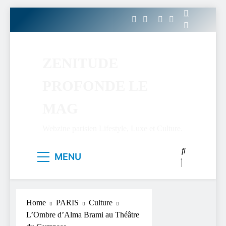
Skip
to
content
ZENITUDE
PROFONDE LE
MAG
Webzine parisien Lifestyle, Luxe et Culture.
MENU
Home
PARIS
Culture
L’Ombre d’Alma Brami au Théâtre