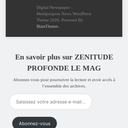
Digital Newspaper -
Multipurpose News WordPress
Theme 2026. Powered By
.
BlazeThemes
En savoir plus sur ZENITUDE
PROFONDE LE MAG
Abonnez-vous pour poursuivre la lecture et avoir accès à
l’ensemble des archives.
Saisissez
votre
adresse
e-
Abonnez-vous
mail…