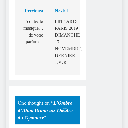
Previous:
Next:
Navigation
de
Écoutez la
FINE ARTS
musique…
PARIS 2019
l’article
de votre
DIMANCHE
parfum…
17
NOVEMBRE,
DERNIER
JOUR
One thought on “
L’Ombre
d’Alma Brami au Théâtre
du Gymnase
”