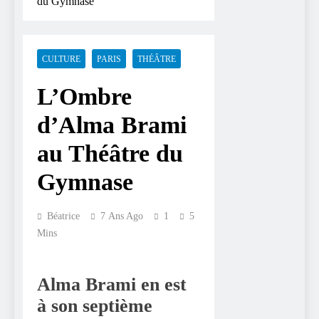
du Gymnase
CULTURE
PARIS
THÉÂTRE
L’Ombre
d’Alma Brami
au Théâtre du
Gymnase
Béatrice
7 Ans Ago
1
5
Mins
Alma Brami en est
à son septième