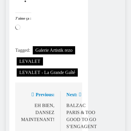
J’aime ça :
Chargement…
Tagged:
Galerie Artistik rezo
LEVALET
LEVALET - La Grande Gaîté
Previous:
Next:
Navigation
de
EH BIEN,
BALZAC
DANSEZ
PARIS & TOO
l’article
MAINTENANT!
GOOD TO GO
S’ENGAGENT