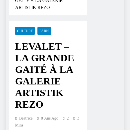
GAITÉ À LA GALERIE
ARTISTIK REZO
CULTURE
PARIS
LEVALET –
LA GRANDE
GAITÉ À LA
GALERIE
ARTISTIK
REZO
Béatrice
8 Ans Ago
2
3
Mins