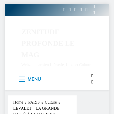
Skip
to
content
ZENITUDE
PROFONDE LE
MAG
Webzine parisien Lifestyle, Luxe et Culture.
MENU
Home
PARIS
Culture
LEVALET – LA GRANDE