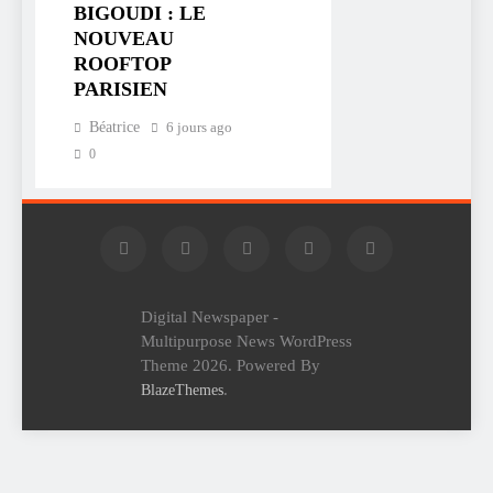
BIGOUDI : LE
NOUVEAU
ROOFTOP
PARISIEN
Béatrice
6 jours ago
0
Digital Newspaper -
Multipurpose News WordPress
Theme 2026. Powered By
.
BlazeThemes