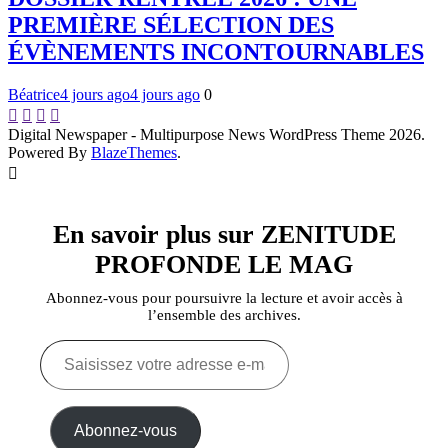
PREMIÈRE SÉLECTION DES
ÉVÈNEMENTS INCONTOURNABLES
Béatrice
4 jours ago
4 jours ago
0
Digital Newspaper - Multipurpose News WordPress Theme 2026.
Powered By
BlazeThemes
.
En savoir plus sur ZENITUDE
PROFONDE LE MAG
Abonnez-vous pour poursuivre la lecture et avoir accès à
l’ensemble des archives.
Saisissez
votre
adresse
e-
mail…
Abonnez-vous