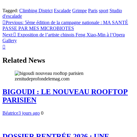
Tagged:
Climbing District
Escalade
Grimpe
Paris
sport
Studio
d'escalade
Navigation
Previous:
5ème édition de la campagne nationale : MA SANTÉ
PASSE PAR MES MICROBIOTES
de
Next:
Exposition de l’artiste chinois Feng Xiao-Min à l’Opera
l’article
Gallery
Related News
BIGOUDI : LE NOUVEAU ROOFTOP
PARISIEN
Béatrice
3 jours ago
0
DOSSIER RENTRÉE 2026 : UNE