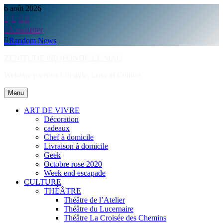
Skip
6 août 2026
to
content
Newsletter
Random News
ZENITUDE PROFONDE LE MAG
Webzine parisien Lifestyle, Luxe et Culture.
Menu
ART DE VIVRE
Décoration
cadeaux
Chef à domicile
Livraison à domicile
Geek
Octobre rose 2020
Week end escapade
CULTURE
THÉÂTRE
Théâtre de l’Atelier
Théâtre du Lucernaire
Théâtre La Croisée des Chemins