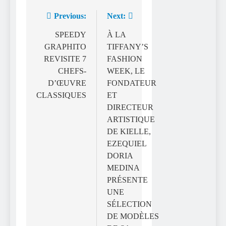
Previous:
Next:
Navigation
de
SPEEDY
À LA
GRAPHITO
TIFFANY’S
l’article
REVISITE 7
FASHION
CHEFS-
WEEK, LE
D’ŒUVRE
FONDATEUR
CLASSIQUES
ET
DIRECTEUR
ARTISTIQUE
DE KIELLE,
EZEQUIEL
DORIA
MEDINA
PRÉSENTE
UNE
SÉLECTION
DE MODÈLES