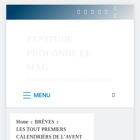
Skip
to
content
ZENITUDE
PROFONDE LE
MAG
Webzine parisien Lifestyle, Luxe et Culture.
MENU
Home
BRÈVES
LES TOUT PREMIERS
CALENDRIERS DE L’AVENT