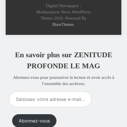
Digital Newspaper -
Multipurpose News WordPress
Theme 2026. Powered By
.
BlazeThemes
En savoir plus sur ZENITUDE
PROFONDE LE MAG
Abonnez-vous pour poursuivre la lecture et avoir accès à
l’ensemble des archives.
Saisissez
votre
adresse
e-
Abonnez-vous
mail…