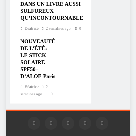
DANS UN LIVRE AUSSI
SULFUREUX
QU’INCONTOURNABLE
Béatrice
2 semaines ago
0
NOUVEAUTÉ
DE L’ÉTÉ:
LE STICK
SOLAIRE
SPF50+
D’ALOE Paris
Béatrice
2
semaines ago
0