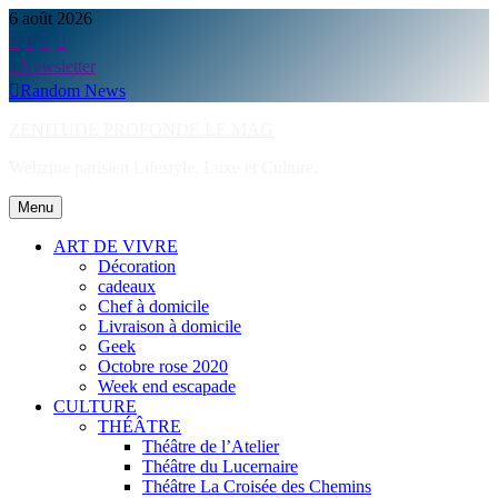
Skip
6 août 2026
to
content
Newsletter
Random News
ZENITUDE PROFONDE LE MAG
Webzine parisien Lifestyle, Luxe et Culture.
Menu
ART DE VIVRE
Décoration
cadeaux
Chef à domicile
Livraison à domicile
Geek
Octobre rose 2020
Week end escapade
CULTURE
THÉÂTRE
Théâtre de l’Atelier
Théâtre du Lucernaire
Théâtre La Croisée des Chemins