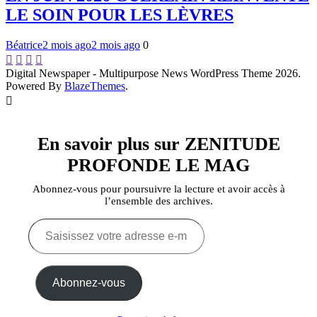
LE SOIN POUR LES LÈVRES
Béatrice
2 mois ago
2 mois ago
0
Digital Newspaper - Multipurpose News WordPress Theme 2026.
Powered By
BlazeThemes
.
En savoir plus sur ZENITUDE
PROFONDE LE MAG
Abonnez-vous pour poursuivre la lecture et avoir accès à
l’ensemble des archives.
Saisissez
votre
adresse
e-
mail…
Abonnez-vous