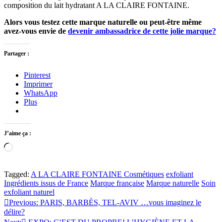
composition du lait hydratant A LA CLAIRE FONTAINE.
Alors vous testez cette marque naturelle ou peut-être même
avez-vous envie de
devenir ambassadrice de cette jolie marque?
Partager :
Pinterest
Imprimer
WhatsApp
Plus
J’aime ça :
Chargement…
Tagged:
A LA CLAIRE FONTAINE Cosmétiques
exfoliant
Ingrédients issus de France
Marque française
Marque naturelle
Soin
exfoliant naturel
Navigation
Previous:
PARIS, BARBÈS, TEL-AVIV …vous imaginez le
délire?
de