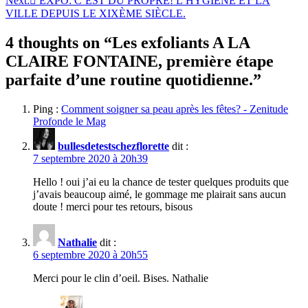
Next:
EXPO: C’EST DU PROPRE! L’HYGIÈNE ET LA
l’article
VILLE DEPUIS LE XIXÈME SIÈCLE.
4 thoughts on “
Les exfoliants A LA
CLAIRE FONTAINE, première étape
parfaite d’une routine quotidienne.
”
Ping :
Comment soigner sa peau après les fêtes? - Zenitude
Profonde le Mag
bullesdetestschezflorette
dit :
7 septembre 2020 à 20h39
Hello ! oui j’ai eu la chance de tester quelques produits que
j’avais beaucoup aimé, le gommage me plairait sans aucun
doute ! merci pour tes retours, bisous
Nathalie
dit :
6 septembre 2020 à 20h55
Merci pour le clin d’oeil. Bises. Nathalie