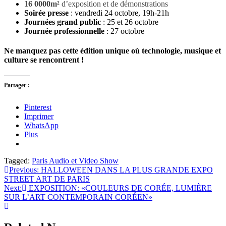
16 0000m²
d’exposition et de démonstrations
Soirée presse
: vendredi 24 octobre, 19h-21h
Journées grand public
: 25 et 26 octobre
Journée professionnelle
: 27 octobre
Ne manquez pas cette édition unique où
technologie, musique et
culture se rencontrent !
Partager :
Pinterest
Imprimer
WhatsApp
Plus
Tagged:
Paris Audio et Video Show
Navigation
Previous:
HALLOWEEN DANS LA PLUS GRANDE EXPO
STREET ART DE PARIS
de
Next:
EXPOSITION: «COULEURS DE CORÉE, LUMIÈRE
l’article
SUR L’ART CONTEMPORAIN CORÉEN»