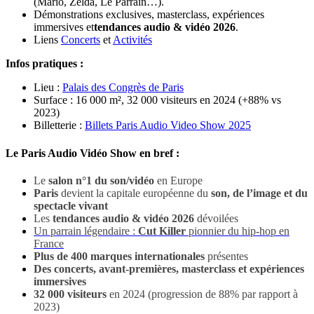
(Mario, Zelda, Le Parrain…).
Démonstrations exclusives, masterclass, expériences
immersives et
tendances audio & vidéo 2026
.
Liens
Concerts
et
Activités
Infos pratiques :
Lieu :
Palais des Congrès de Paris
Surface : 16 000 m², 32 000 visiteurs en 2024 (+88% vs
2023)
Billetterie :
Billets Paris Audio Video Show 2025
Le Paris Audio Vidéo Show en bref :
Le
salon n°1 du son/vidéo
en Europe
Paris
devient la capitale européenne du
son, de l’image et du
spectacle vivant
Les
tendances audio & vidéo 2026
dévoilées
Un parrain légendaire :
Cut Killer
pionnier du hip-hop en
France
Plus de 400 marques internationales
présentes
Des concerts, avant-premières, masterclass et expériences
immersives
32 000 visiteurs
en 2024 (progression de 88% par rapport à
2023)