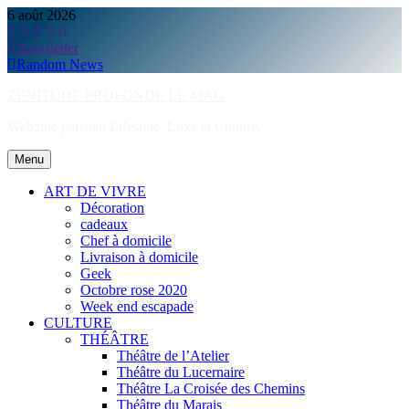
Skip
6 août 2026
to
content
Newsletter
Random News
ZENITUDE PROFONDE LE MAG
Webzine parisien Lifestyle, Luxe et Culture.
Menu
ART DE VIVRE
Décoration
cadeaux
Chef à domicile
Livraison à domicile
Geek
Octobre rose 2020
Week end escapade
CULTURE
THÉÂTRE
Théâtre de l’Atelier
Théâtre du Lucernaire
Théâtre La Croisée des Chemins
Théâtre du Marais