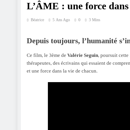
L’ÂME : une force dans 
Béatrice
5 Ans Ago
0
3 Mins
Depuis toujours, l’humanité s’i
Ce film, le 3ème de
Valérie Seguin
, poursuit cett
thérapeutes, des écrivains qui essaient de compre
et une force dans la vie de chacun.