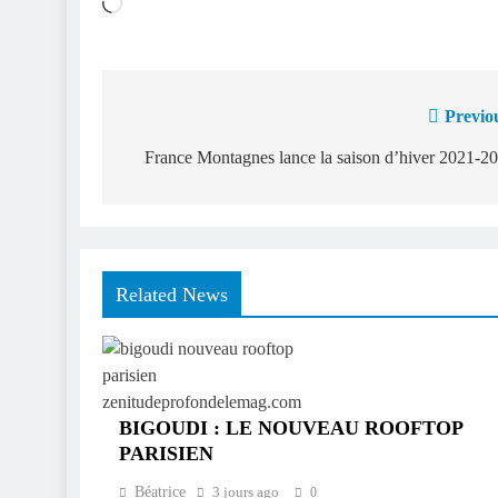
Chargement…
Previo
Navigation
de
France Montagnes lance la saison d’hiver 2021-2
l’article
Related News
BIGOUDI : LE NOUVEAU ROOFTOP
PARISIEN
Béatrice
3 jours ago
0