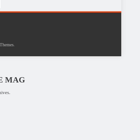
.
eThemes
LE MAG
hives.