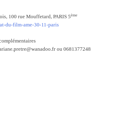
ème
ois, 100 rue Mouffetard, PARIS 5
bat-du-film-ame-30-11-paris
 complémentaires
e ariane.pretre@wanadoo.fr ou 0681377248