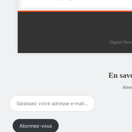
Digital Ne
En sa
Abonn
Saisissez
votre
adresse
e-
Abonnez-vous
mail…