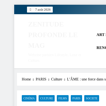
Skip
7 août 2026
to
content
ZENITUDE
PROFONDE LE
ART 
MAG
REN
Webzine parisien Lifestyle, Luxe et
Culture.
Home
PARIS
Culture
L’ÂME : une force dans s
CINÉMA
CULTURE
FILMS
PARIS
SOCIETE