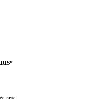
RIS
”
découverte !