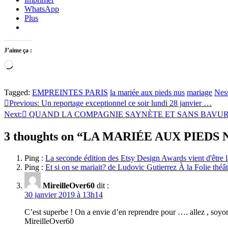
WhatsApp
Plus
J’aime ça :
Chargement…
Tagged:
EMPREINTES PARIS
la mariée aux pieds nus
mariage
Nes
Navigation
Previous:
Un reportage exceptionnel ce soir lundi 28 janvier …
Next:
QUAND LA COMPAGNIE SAYNÈTE ET SANS BAVU
de
l’article
3 thoughts on “
LA MARIÉE AUX PIEDS
Ping :
La seconde édition des Etsy Design Awards vient d'être 
Ping :
Et si on se mariait? de Ludovic Gutierrez À la Folie théât
MireilleOver60
dit :
30 janvier 2019 à 13h14
C’est superbe ! On a envie d’en reprendre pour …. allez , soyon
MireilleOver60