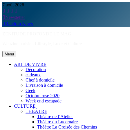
Skip
7 août 2026
to
content
Newsletter
Random News
ZENITUDE PROFONDE LE MAG
Webzine parisien Lifestyle, Luxe et Culture.
Menu
ART DE VIVRE
Décoration
cadeaux
Chef à domicile
Livraison à domicile
Geek
Octobre rose 2020
Week end escapade
CULTURE
THÉÂTRE
Théâtre de l’Atelier
Théâtre du Lucernaire
Théâtre La Croisée des Chemins