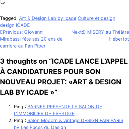
Chargement…
Tagged:
Art & Design Lab by Icade
Culture et design
design
ICADE
Navigation
Previous:
Giovanni
Next:
MISERY au Théâtre
Mirabassi fête ses 20 ans de
Hébertot
de
carrière au Pan Piper
l’article
3 thoughts on “
ICADE LANCE L’APPEL
À CANDIDATURES POUR SON
NOUVEAU PROJET: «ART & DESIGN
LAB BY ICADE »
”
Ping :
BARNES PRÉSENTE LE SALON DE
L'IMMOBILIER DE PRESTIGE
Ping :
Salon Modern & vintage DESIGN FAIR PARIS
by Les Puces du Design