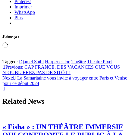
Pinterest
Imprimer
WhatsApp
Plus
J’aime ça :
Chargement…
Tagged:
Djamel Saïbi
Harper et Joe
Théâtre
Theatre Pixel
Navigation
Previous:
CAP FRANCE, DES VACANCES QUE VOUS
N’OUBLIEREZ PAS DE SITÔT !
de
Next:
La Samaritaine vous invite à voyager entre Paris et Venise
l’article
pour ce début 2024
Related News
« Fisha » : UN THÉÂTRE IMMERSIF