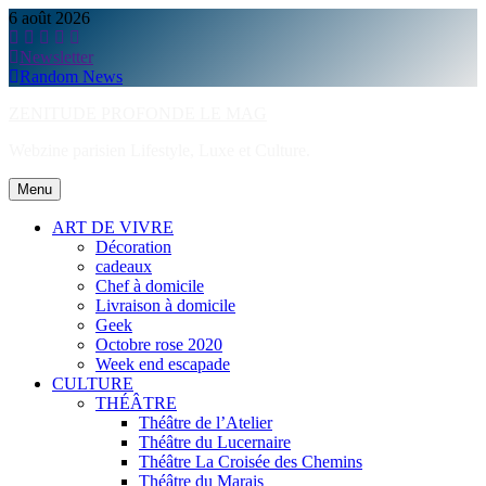
Skip
6 août 2026
to
content
Newsletter
Random News
ZENITUDE PROFONDE LE MAG
Webzine parisien Lifestyle, Luxe et Culture.
Menu
ART DE VIVRE
Décoration
cadeaux
Chef à domicile
Livraison à domicile
Geek
Octobre rose 2020
Week end escapade
CULTURE
THÉÂTRE
Théâtre de l’Atelier
Théâtre du Lucernaire
Théâtre La Croisée des Chemins
Théâtre du Marais