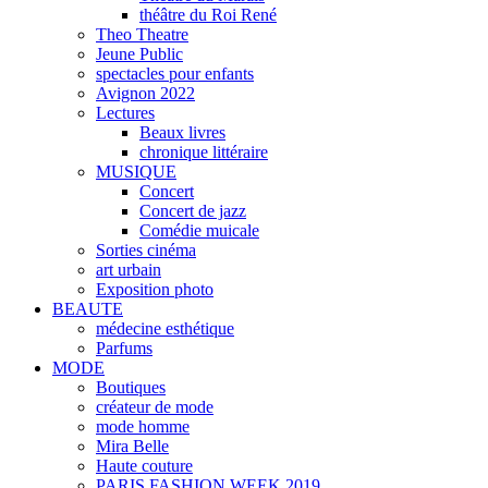
théâtre du Roi René
Theo Theatre
Jeune Public
spectacles pour enfants
Avignon 2022
Lectures
Beaux livres
chronique littéraire
MUSIQUE
Concert
Concert de jazz
Comédie muicale
Sorties cinéma
art urbain
Exposition photo
BEAUTE
médecine esthétique
Parfums
MODE
Boutiques
créateur de mode
mode homme
Mira Belle
Haute couture
PARIS FASHION WEEK 2019