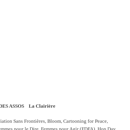
ES ASSOS La Clairière
iation Sans Frontières, Bloom, Cartooning for Peace,
Femmes pour le Dire, Femmes pour Agir (FDFA), Hop Day,