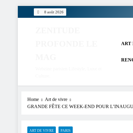
Skip
8 août 2026
to
content
ZENITUDE
PROFONDE LE
ART 
MAG
REN
Webzine parisien Lifestyle, Luxe et
Culture.
Home
Art de vivre
GRANDE FÊTE CE WEEK-END POUR L’INAUG
ART DE VIVRE
PARIS