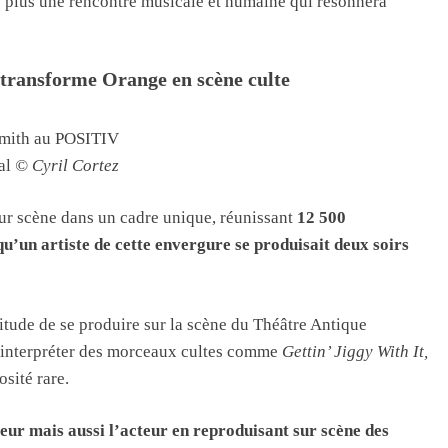
e plus une rencontre musicale et humaine qui résonnera
 transforme Orange en scène culte
Smith au POSITIV
al
© Cyril Cortez
sur scène dans un cadre unique, réunissant
12 500
qu’un artiste de cette envergure se produisait deux soirs
titude de se produire sur la scène du Théâtre Antique
 interpréter des morceaux cultes comme
Gettin’ Jiggy With It,
sité rare.
nteur mais aussi l’acteur en reproduisant sur scène des