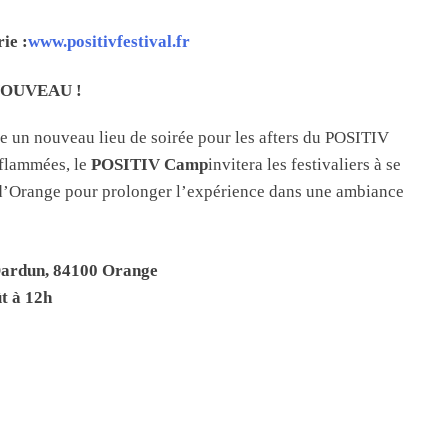
rie :
www.positivfestival.fr
OUVEAU !
re un nouveau lieu de soirée pour les afters du POSITIV
nflammées, le
POSITIV Camp
invitera les festivaliers à se
 d’Orange pour prolonger l’expérience dans une ambiance
 Dardun, 84100 Orange
t à 12h