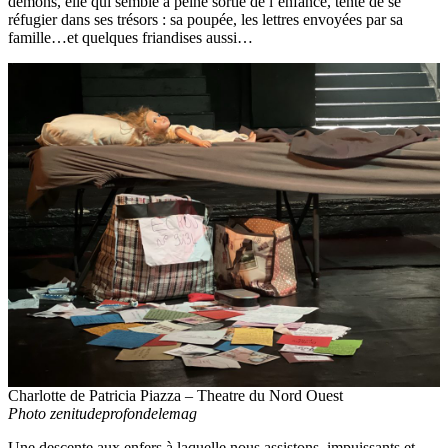
démons, elle qui semble à peine sortie de l’enfance, tente de se
réfugier dans ses trésors : sa poupée, les lettres envoyées par sa
famille…et quelques friandises aussi…
Charlotte de Patricia Piazza – Theatre du Nord Ouest
Photo zenitudeprofondelemag
Une descente aux enfers à laquelle nous assistons, impuissants et