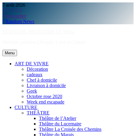
Skip
7 août 2026
to
content
Newsletter
Random News
ZENITUDE PROFONDE LE MAG
Webzine parisien Lifestyle, Luxe et Culture.
Menu
ART DE VIVRE
Décoration
cadeaux
Chef à domicile
Livraison à domicile
Geek
Octobre rose 2020
Week end escapade
CULTURE
THÉÂTRE
Théâtre de l’Atelier
Théâtre du Lucernaire
Théâtre La Croisée des Chemins
Théâtre du Marais