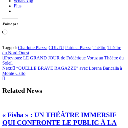
WhatsApp
Plus
J’aime ça :
Chargement…
Tagged:
Charlotte Piazza
CULTU
Patricia Piazza
Théâtre
Théâtre
du Nord Ouest
Navigation
Previous:
LE GRAND JOUR de Frédérique Voruz au Théâtre du
Soleil
de
Next:
“QUELLE BRAVE RAGAZZE” avec Lorena Baricalla à
l’article
Monte-Carlo
Related News
« Fisha » : UN THÉÂTRE IMMERSIF
QUI CONFRONTE LE PUBLIC À LA