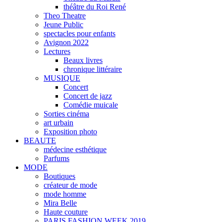
théâtre du Roi René
Theo Theatre
Jeune Public
spectacles pour enfants
Avignon 2022
Lectures
Beaux livres
chronique littéraire
MUSIQUE
Concert
Concert de jazz
Comédie muicale
Sorties cinéma
art urbain
Exposition photo
BEAUTE
médecine esthétique
Parfums
MODE
Boutiques
créateur de mode
mode homme
Mira Belle
Haute couture
PARIS FASHION WEEK 2019