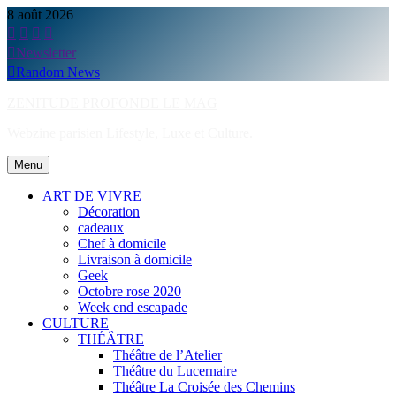
Skip
8 août 2026
to
content
Newsletter
Random News
ZENITUDE PROFONDE LE MAG
Webzine parisien Lifestyle, Luxe et Culture.
Menu
ART DE VIVRE
Décoration
cadeaux
Chef à domicile
Livraison à domicile
Geek
Octobre rose 2020
Week end escapade
CULTURE
THÉÂTRE
Théâtre de l’Atelier
Théâtre du Lucernaire
Théâtre La Croisée des Chemins