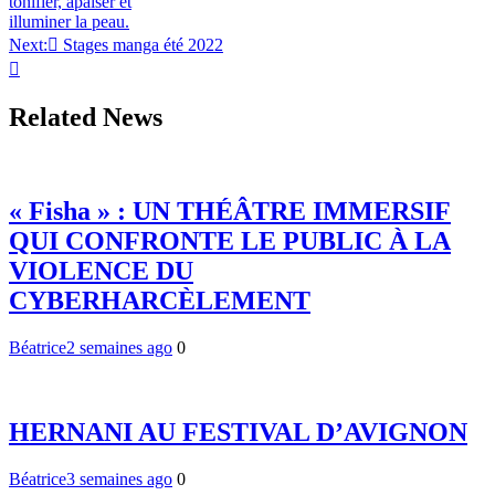
tonifier, apaiser et
de
illuminer la peau.
l’article
Next:
Stages manga été 2022
Related News
« Fisha » : UN THÉÂTRE IMMERSIF
QUI CONFRONTE LE PUBLIC À LA
VIOLENCE DU
CYBERHARCÈLEMENT
Béatrice
2 semaines ago
0
HERNANI AU FESTIVAL D’AVIGNON
Béatrice
3 semaines ago
0