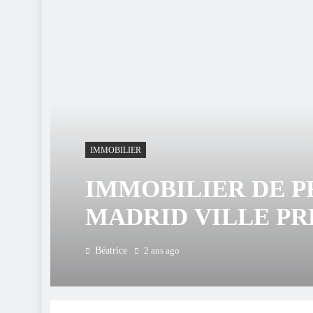
IMMOBILIER
IMMOBILIER DE P
MADRID VILLE PR
CLIENTÈLE FORT
Béatrice
2 ans ago