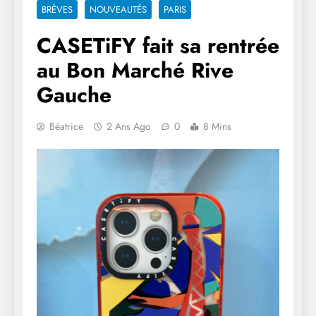
BRÈVES
NOUVEAUTÉS
PARIS
CASETiFY fait sa rentrée
au Bon Marché Rive
Gauche
Béatrice
2 Ans Ago
0
8 Mins