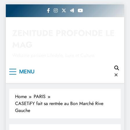
Skip
to
content
ZENITUDE PROFONDE LE
MAG
Webzine parisien Lifestyle, Luxe et Culture.
MENU
Home
PARIS
CASETiFY fait sa rentrée au Bon Marché Rive
Gauche