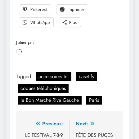
Pinterest
Imprimer
WhatsApp
Plus
J’aime ça :
Chargement…
Tagged:
accessoires tel
casetify
coques téléphoniques
le Bon Marché Rive Gauche
Paris
Navigation
Previous:
Next:
de
LE FESTIVAL 7-8-9
FÊTE DES PUCES